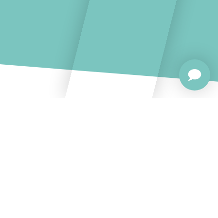
Curious?
We're just a click away.
If you've scrolled this far, chances are we should talk!
Simply schedule a free, 30-minute demo via
Calendly
to find out if millio is the right solution for your
corporate payment and banking processes.
phone: